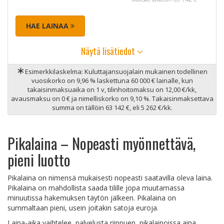
HAE LAINAA
Näytä lisätiedot
∗
Esimerkkilaskelma: Kuluttajansuojalain mukainen todellinen
vuosikorko on 9,96 % laskettuna 60 000 € lainalle, kun
takaisinmaksuaika on 1 v, tilinhoitomaksu on 12,00 €/kk,
avausmaksu on 0 € ja nimelliskorko on 9,10 %. Takaisinmaksettava
summa on tällöin 63 142 €, eli 5 262 €/kk.
Pikalaina – Nopeasti myönnettävä,
pieni luotto
Pikalaina on nimensä mukaisesti nopeasti saatavilla oleva laina.
Pikalaina on mahdollista saada tilille jopa muutamassa
minuutissa hakemuksen täytön jälkeen. Pikalaina on
summaltaan pieni, usein joitakin satoja euroja.
Laina-aika vaihtelee, palvelusta riippuen, pikalainoissa aina