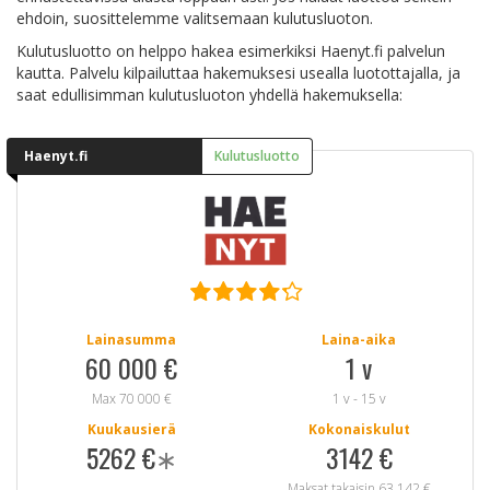
ehdoin, suosittelemme valitsemaan kulutusluoton.
Kulutusluotto on helppo hakea esimerkiksi Haenyt.fi palvelun
kautta. Palvelu kilpailuttaa hakemuksesi usealla luotottajalla, ja
saat edullisimman kulutusluoton yhdellä hakemuksella:
Haenyt.fi
Kulutusluotto
Lainasumma
Laina-aika
60 000 €
1 v
Max 70 000 €
1 v - 15 v
Kuukausierä
Kokonaiskulut
5262 €
∗
3142 €
Maksat takaisin 63 142 €