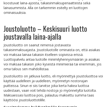
koostuvat laina-ajoista, takaisinmaksuperiaatteista sekä
lainasummista. Alla on tarkemmin esitelty eri luottojen
ominaisuuksia.
Joustoluotto – Keskisuuri luotto
joustavalla laina-ajalla
Joustoluotto on saanut nimensä jostavasta
takaisinmaksuajasta. Joustoluotolle ominaista on, että asiakas
voi maksaa lainaa takaisin itselleen sopivissa erissä.
Luottopalvelu antaa luotolle minimilyhennysmäärän ja asiakas
voi maksaa takaisin joko kyseistä minimierää tai enemmän, jos
oma talous sen mahdollistaa.
Joustoluotto on jatkuva luotto, eli myönnettyä joustoluottoa voi
käyttää uudelleen ja uudelleen, myönnetyn nostorajan
puitteissa. Sinun ei siis tarvitse joka kerta hakea luottoa
uudestaan, vaan voit tehdä nostoja jo myönnetyltä luotolta.
Maksaessasi luottoa pois, palautuu maksettu summa taas
käyttöösi joustoluottotilille.