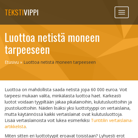
TEKSTI
VIPPI
Toggle
navigati
Luottoa netistä moneen
tarpeeseen
Etusivu
»
Luottoa netistä moneen tarpeeseen
Luottoa on mahdollista saada netistä jopa 60 000 euroa. Voit
tarpeesi mukaan valita, minkälaista luottoa haet. Karkeasti
luotot voidaan tyypiltään jakaa pikalainoihin, kulutusluottoihin ja
joustoluottoihin. Näiden lisäksi yksi luottotyyppi on vertaislaina,
mutta käytännössä kaikki vertaislainat ovat kulutusluottoja.
Lisää vertaislainoista voit lukea esimerkiksi
Tuntitilin vertaislaina-
artikkelista
.
Miten sitten eri luottotyypit eroavat toisistaan? Lyhyesti erot