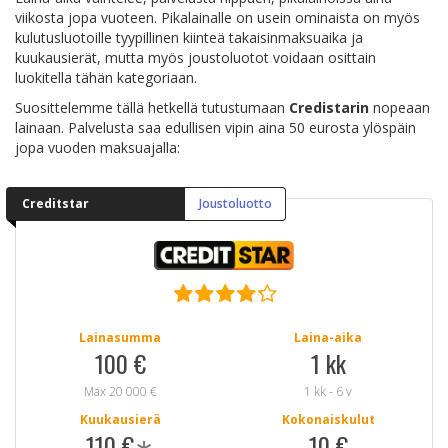
viikosta jopa vuoteen. Pikalainalle on usein ominaista on myös
kulutusluotoille tyypillinen kiinteä takaisinmaksuaika ja
kuukausierät, mutta myös joustoluotot voidaan osittain
luokitella tähän kategoriaan.
Suosittelemme tällä hetkellä tutustumaan
Credistarin
nopeaan
lainaan. Palvelusta saa edullisen vipin aina 50 eurosta ylöspäin
jopa vuoden maksuajalla:
Creditstar
Joustoluotto
Lainasumma
Laina-aika
100 €
1 kk
Max 20 000 €
1 kk - 6 v
Kuukausierä
Kokonaiskulut
110 €
∗
10 €