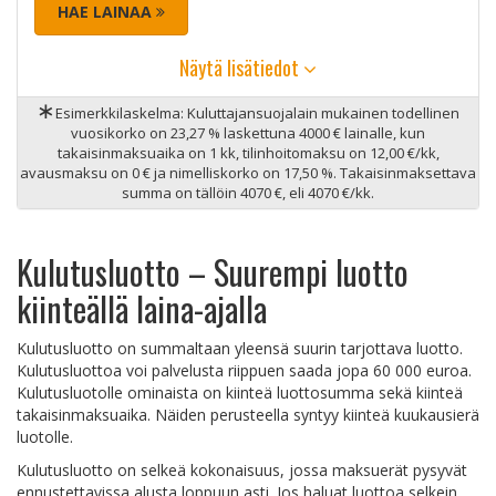
HAE LAINAA
Näytä lisätiedot
∗
Esimerkkilaskelma: Kuluttajansuojalain mukainen todellinen
vuosikorko on 23,27 % laskettuna 4000 € lainalle, kun
takaisinmaksuaika on 1 kk, tilinhoitomaksu on 12,00 €/kk,
avausmaksu on 0 € ja nimelliskorko on 17,50 %. Takaisinmaksettava
summa on tällöin 4070 €, eli 4070 €/kk.
Kulutusluotto – Suurempi luotto
kiinteällä laina-ajalla
Kulutusluotto on summaltaan yleensä suurin tarjottava luotto.
Kulutusluottoa voi palvelusta riippuen saada jopa 60 000 euroa.
Kulutusluotolle ominaista on kiinteä luottosumma sekä kiinteä
takaisinmaksuaika. Näiden perusteella syntyy kiinteä kuukausierä
luotolle.
Kulutusluotto on selkeä kokonaisuus, jossa maksuerät pysyvät
ennustettavissa alusta loppuun asti. Jos haluat luottoa selkein