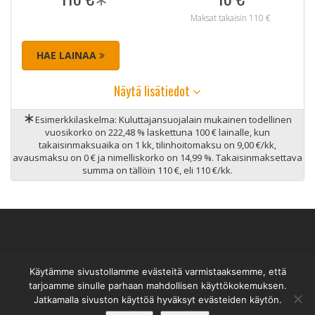
Maksat takaisin 110 €
HAE LAINAA
Näytä lisätiedot
∗
Esimerkkilaskelma: Kuluttajansuojalain mukainen todellinen
vuosikorko on 222,48 % laskettuna 100 € lainalle, kun
takaisinmaksuaika on 1 kk, tilinhoitomaksu on 9,00 €/kk,
avausmaksu on 0 € ja nimelliskorko on 14,99 %. Takaisinmaksettava
summa on tällöin 110 €, eli 110 €/kk.
Käytämme sivustollamme evästeitä varmistaaksemme, että
Tekstivippi
© 2026
tarjoamme sinulle parhaan mahdollisen käyttökokemuksen.
Jatkamalla sivuston käyttöä hyväksyt evästeiden käytön.