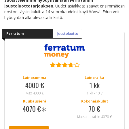
Suosittelemme hyödyntämään Ferratumin
joustoluottotarjouksen
. Uudet asiakkaat saavat ensimmäiesn
noston täysin kuluitta 14 vuorokaudeksi käyttöönsä. Edun voit
hyödyntää alla olevasta linkistä:
Ferratum
Joustoluotto
Lainasumma
Laina-aika
4000 €
1 kk
Max 4000 €
1 kk - 10 v
Kuukausierä
Kokonaiskulut
4070 €
∗
70 €
Maksat takaisin 4070 €