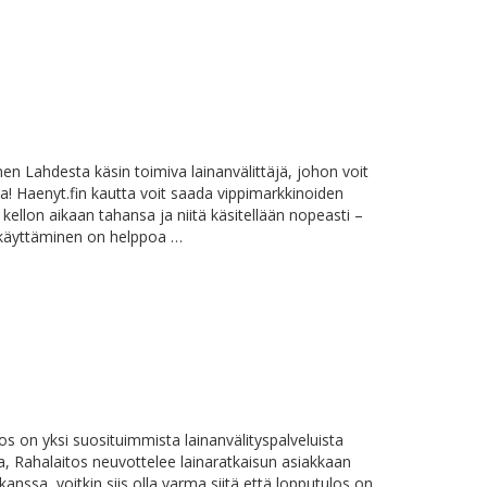
nen Lahdesta käsin toimiva lainanvälittäjä, johon voit
a! Haenyt.fin kautta voit saada vippimarkkinoiden
ellon aikaan tahansa ja niitä käsitellään nopeasti –
n käyttäminen on helppoa …
s on yksi suosituimmista lainanvälityspalveluista
 Rahalaitos neuvottelee lainaratkaisun asiakkaan
kanssa, voitkin siis olla varma siitä että lopputulos on