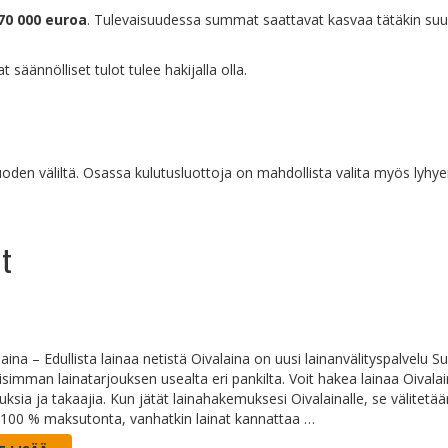
70 000 euroa
. Tulevaisuudessa summat saattavat kasvaa tätäkin su
äännölliset tulot tulee hakijalla olla.
vuoden väliltä. Osassa kulutusluottoja on mahdollista valita myös lyhye
ut
aina – Edullista lainaa netistä Oivalaina on uusi lainanvälityspalvelu Su
lisimman lainatarjouksen usealta eri pankilta. Voit hakea lainaa Oival
uksia ja takaajia. Kun jätät lainahakemuksesi Oivalainalle, se välitetää
 100 % maksutonta, vanhatkin lainat kannattaa …