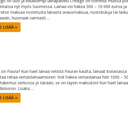
igo on uusi ja edullisempi lainapalvelu Credigo on toiminut muissa po
intansa nyt myös Suomessa. Lainaa voi hakea 500 – 10 000 euroa ja ma
arvitse maksaa nostetusta lainasta avausmaksua, nostokuluja tai lasku
aaviin, huomaat varmasti …
E LISÄÄ »
on Fixura? Kun haet lainaa netistä Fixuran kautta, lainaat itseasiassa m
ittaa rahaa vertaislainaamiseen. Voit hakea vertaislainaa heti 1000 – 5
ahakemus verkossa jo tänään, se on täysin maksuton! Kun haet lainaa F
lliskoron. Lisäksi …
E LISÄÄ »