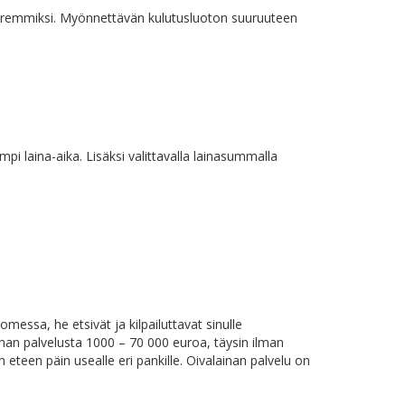
uremmiksi. Myönnettävän kulutusluoton suuruuteen
mpi laina-aika. Lisäksi valittavalla lainasummalla
omessa, he etsivät ja kilpailuttavat sinulle
ainan palvelusta 1000 – 70 000 euroa, täysin ilman
n eteen päin usealle eri pankille. Oivalainan palvelu on