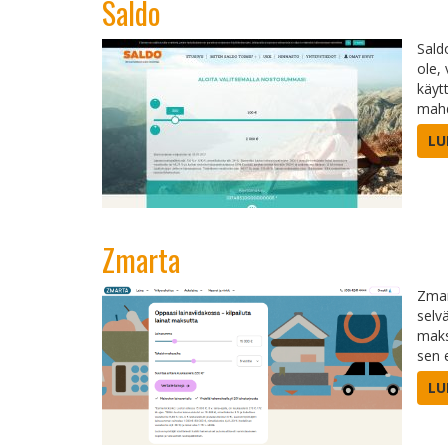
Saldo
Saldo
ole,
käyt
mahd
LU
Zmarta
Zmar
selv
maks
sen 
LU