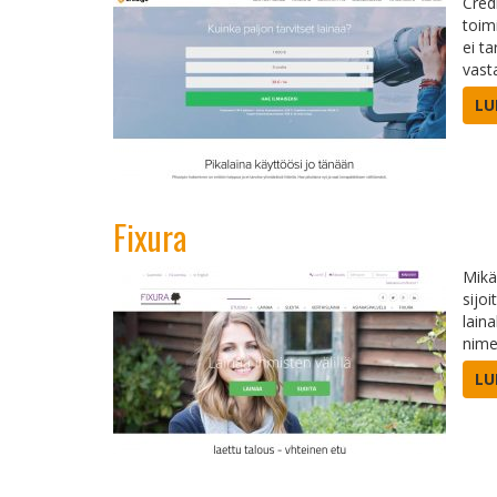
Cred
toim
ei t
vast
LU
Fixura
Mikä 
sijo
lain
nime
LU