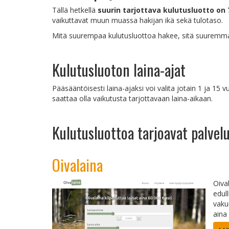
Tällä hetkellä
suurin tarjottava kulutusluotto on 
vaikuttavat muun muassa hakijan ikä sekä tulotaso.
Mitä suurempaa kulutusluottoa hakee, sitä suuremmat s
Kulutusluoton laina-ajat
Pääsääntöisesti laina-ajaksi voi valita jotain 1 ja 15 
saattaa olla vaikutusta tarjottavaan laina-aikaan.
Kulutusluottoa tarjoavat palvel
Oivalaina
Oival
edul
vaku
aina