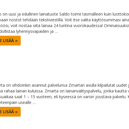
 on uusi ja edullinen lainatuote Saldo toimii täsmälleen kuin luottokort
 vaan nostot tehdään tekstiviestillä. Voit itse valita käyttösummasi ain
töösi, voit nostaa siitä lainaa 24 tuntina vuorokaudessa! Ominaisuuksi
ollistaa lyhennysvapaiden ja …
E LISÄÄ »
ta on vihdoinkin avannut palvelunsa Zmartan avulla kilpailutat uudet ja
ää rahaa lainan kuluissa. Zmarta on lainanvälityspalvelu, jonka kautta 
uaikaa saat 1 – 15 vuoteen, eli kyseessä on varsin joustava palvelu. 
eteenpäin usealle …
E LISÄÄ »