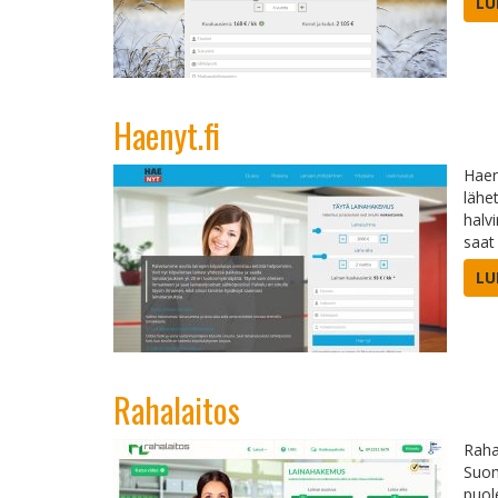
LU
Haenyt.fi
Haen
lähe
halv
saat
LU
Rahalaitos
Raha
Suom
puol