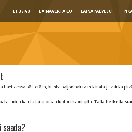
ETUSIVU
LAINAVERTAILU
LAINAPALVELUT
PIK
ut
oa haettaessa päätetään, kuinka paljon halutaan lainata ja kuinka pitkä
palveluiden kautta tai suoraan luotonmyöntäjiltä.
Tällä hetkellä s
i saada?