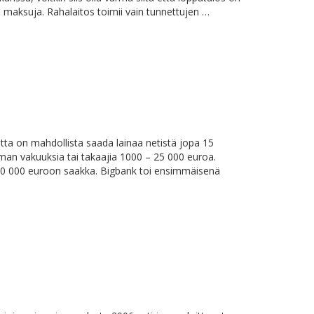
än maksuja. Rahalaitos toimii vain tunnettujen …
tta on mahdollista saada lainaa netistä jopa 15
man vakuuksia tai takaajia 1000 – 25 000 euroa.
 50 000 euroon saakka. Bigbank toi ensimmäisenä