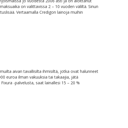
hjoismaissa jo vuodesta 2006 asti ja on aloittanut
ksuaika on valittavissa 2 – 10 vuoden väliltä. Sinun
tuslisää. Vertaamalla Credigon lainoja muihin
uilta aivan tavallisilta ihmisiltä, jotka ovat halunneet
000 euroa ilman vakuuksia tai takaajia, jätä
ixura -palvelusta, saat lainallesi 15 – 20 %