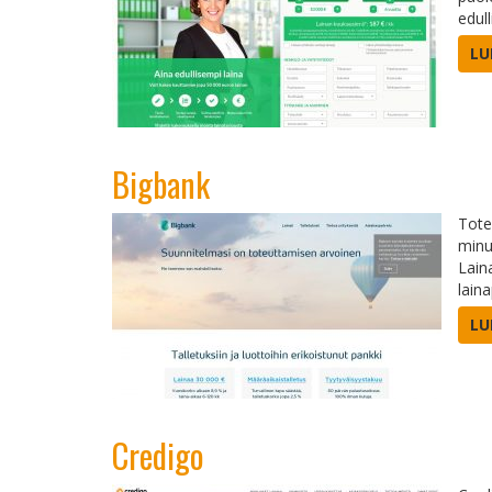
edul
LU
Bigbank
Tote
minu
Lain
lain
LU
Credigo