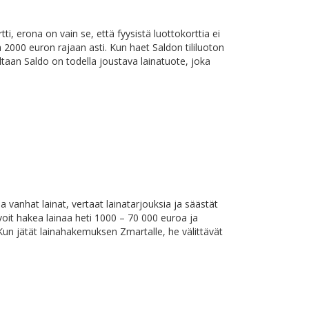
ti, erona on vain se, että fyysistä luottokorttia ei
a 2000 euron rajaan asti. Kun haet Saldon tililuoton
ltaan Saldo on todella joustava lainatuote, joka
 vanhat lainat, vertaat lainatarjouksia ja säästät
voit hakea lainaa heti 1000 – 70 000 euroa ja
Kun jätät lainahakemuksen Zmartalle, he välittävät