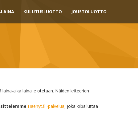
ALAINA
KULUTUSLUOTTO
JOUSTOLUOTTO
 laina-aika lainalle otetaan. Näiden kriteerien
uosittelemme
Haenyt.fi -palvelua
, joka kilpailuttaa