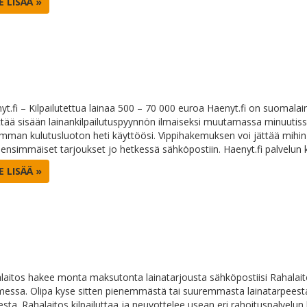
E LISÄÄ »
yt.fi – Kilpailutettua lainaa 500 – 70 000 euroa Haenyt.fi on suomalai
ttää sisään lainankilpailutuspyynnön ilmaiseksi muutamassa minuutiss
imman kulutusluoton heti käyttöösi. Vippihakemuksen voi jättää mihin k
 ensimmäiset tarjoukset jo hetkessä sähköpostiin. Haenyt.fi palvelu
E LISÄÄ »
laitos hakee monta maksutonta lainatarjousta sähköpostiisi Rahalaito
essa. Olipa kyse sitten pienemmästä tai suuremmasta lainatarpeesta,
esta. Rahalaitos kilpailuttaa ja neuvottelee usean eri rahoituspalvelun 