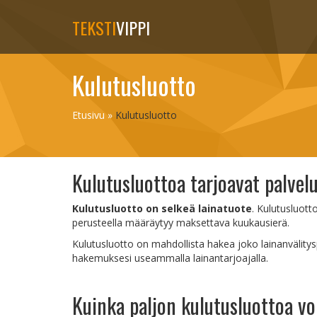
TEKSTI
VIPPI
Kulutusluotto
Etusivu
»
Kulutusluotto
Kulutusluottoa tarjoavat palvel
Kulutusluotto on selkeä lainatuote
. Kulutusluott
perusteella määräytyy maksettava kuukausierä.
Kulutusluotto on mahdollista hakea joko lainanvälitys
hakemuksesi useammalla lainantarjoajalla.
Kuinka paljon kulutusluottoa vo