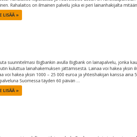
linen. Rahalaitos on ilmainen palvelu joka ei peri lainanhakijalta mitä
E LISÄÄ »
uta suunnitelmasi Bigbankin avulla Bigbank on lainapalvelu, jonka kau
utin kuluttua lainahakemuksen jättämisestä. Lainaa voi hakea yksin il
aa voi hakea yksin 1000 – 25 000 euroa ja yhteishakijan kanssa aina
apalveluna Suomessa täyden 60 päivän …
E LISÄÄ »