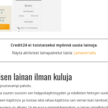
Credit24 ei toistaiseksi myönnä uusia lainoja
.
Näytä aktiiviset lainapalvelut tästä:
Lainavertailu
sen lainan ilman kuluja
 joustavampi palvelu.
lla suuren suosion sen helppokäyttöisyyden ja edullisten hintojen vuok
 käyttöösi ja nostaa siitä rahaa käyttöösi sen verran kuin tarvitset, s
ausierä on alkaen 24,44 euroa minimilyhennyksin ja lainan nimelliskor