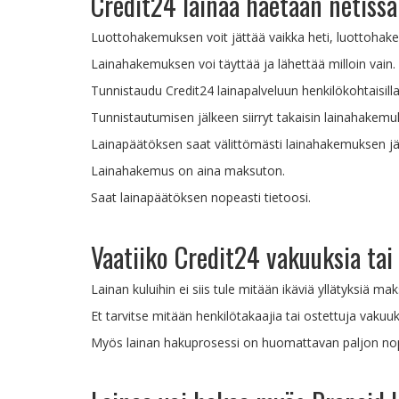
Credit24 lainaa haetaan netissä
Luottohakemuksen voit jättää vaikka heti, luottohakem
Lainahakemuksen voi täyttää ja lähettää milloin vain.
Tunnistaudu Credit24 lainapalveluun henkilökohtaisilla
Tunnistautumisen jälkeen siirryt takaisin lainahakemuk
Lainapäätöksen saat välittömästi lainahakemuksen jä
Lainahakemus on aina maksuton.
Saat lainapäätöksen nopeasti tietoosi.
Vaatiiko Credit24 vakuuksia tai
Lainan kuluihin ei siis tule mitään ikäviä yllätyksiä ma
Et tarvitse mitään henkilötakaajia tai ostettuja vakuuk
Myös lainan hakuprosessi on huomattavan paljon nop