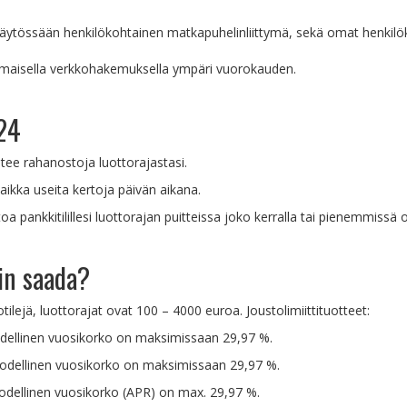
la käytössään henkilökohtainen matkapuhelinliittymä, sekä omat henkil
a ilmaisella verkkohakemuksella ympäri vuorokauden.
t24
tee rahanostoja luottorajastasi.
aikka useita kertoja päivän aikana.
ttoa pankkitilillesi luottorajan puitteissa joko kerralla tai pienemmiss
in saada?
tilejä, luottorajat ovat 100 – 4000 euroa. Joustolimiittituotteet:
odellinen vuosikorko on maksimissaan 29,97 %.
Todellinen vuosikorko on maksimissaan 29,97 %.
odellinen vuosikorko (APR) on max. 29,97 %.