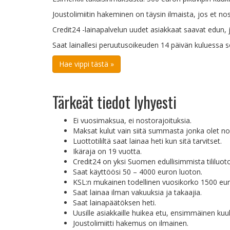
Joustolimiitin hakeminen on täysin ilmaista, jos et no
Credit24 -lainapalvelun uudet asiakkaat saavat edun, 
Saat lainallesi peruutusoikeuden 14 päivän kuluessa
Hae vippi tästä »
Tärkeät tiedot lyhyesti
Ei vuosimaksua, ei nostorajoituksia.
Maksat kulut vain siitä summasta jonka olet no
Luottotililtä saat lainaa heti kun sitä tarvitset.
Ikäraja on 19 vuotta.
Credit24 on yksi Suomen edullisimmista tililuoto
Saat käyttöösi 50 – 4000 euron luoton.
KSL:n mukainen todellinen vuosikorko 1500 euro
Saat lainaa ilman vakuuksia ja takaajia.
Saat lainapäätöksen heti.
Uusille asiakkaille huikea etu, ensimmäinen kuu
Joustolimiitti hakemus on ilmainen.