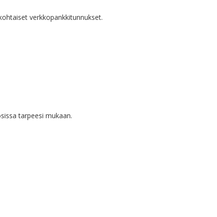
ökohtaiset verkkopankkitunnukset.
ä osissa tarpeesi mukaan.