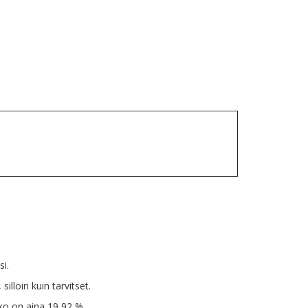
si.
illoin kuin tarvitset.
ko on aina 19,92 %.