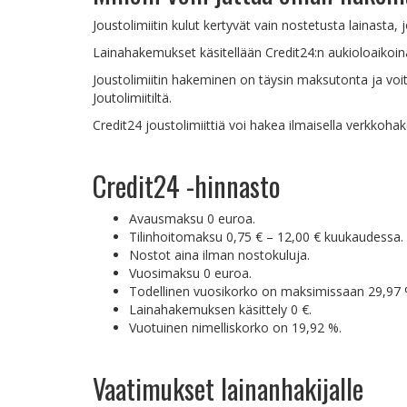
Joustolimiitin kulut kertyvät vain nostetusta lainast
Lainahakemukset käsitellään Credit24:n aukioloaikoin
Joustolimiitin hakeminen on täysin maksutonta ja voit h
Joutolimiitiltä.
Credit24 joustolimiittiä voi hakea ilmaisella verkkoha
Credit24 -hinnasto
Avausmaksu 0 euroa.
Tilinhoitomaksu 0,75 € – 12,00 € kuukaudessa.
Nostot aina ilman nostokuluja.
Vuosimaksu 0 euroa.
Todellinen vuosikorko on maksimissaan 29,97 
Lainahakemuksen käsittely 0 €.
Vuotuinen nimelliskorko on 19,92 %.
Vaatimukset lainanhakijalle