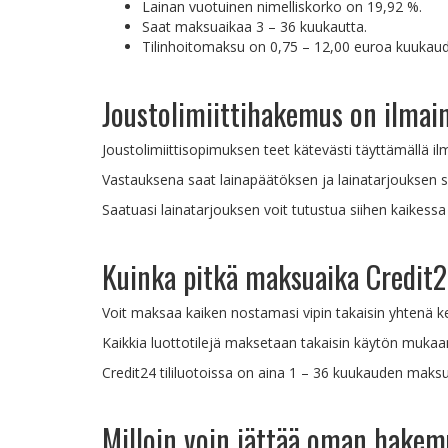
Lainan vuotuinen nimelliskorko on 19,92 %.
Saat maksuaikaa 3 – 36 kuukautta.
Tilinhoitomaksu on 0,75 – 12,00 euroa kuukau
Joustolimiittihakemus on ilmai
Joustolimiittisopimuksen teet kätevästi täyttämällä i
Vastauksena saat lainapäätöksen ja lainatarjouksen s
Saatuasi lainatarjouksen voit tutustua siihen kaikessa
Kuinka pitkä maksuaika Credit2
Voit maksaa kaiken nostamasi vipin takaisin yhtenä
Kaikkia luottotilejä maksetaan takaisin käytön mukaa
Credit24 tililuotoissa on aina 1 – 36 kuukauden maksu
Milloin voin jättää oman hake