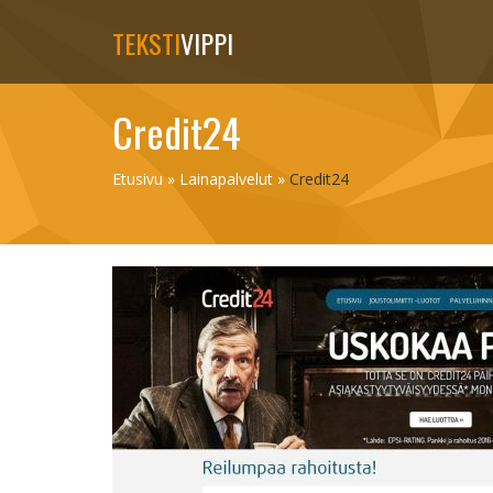
TEKSTI
VIPPI
Credit24
Etusivu
»
Lainapalvelut
»
Credit24