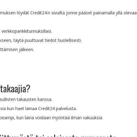
uksen löydät Credit24:n sivuilta jonne pääset painamalla yllä olevaa 
 verkkopankkitunnuksillasi.
seen, täytä puuttuvat tiedot huolellisesti.
ttämisen jälkeen.
 takaajia?
ksullisten takausten kanssa.
sia kun haet lainaa Credit24 palvelusta.
eampi, kun laina voidaan myöntää ilman vakuuksia.