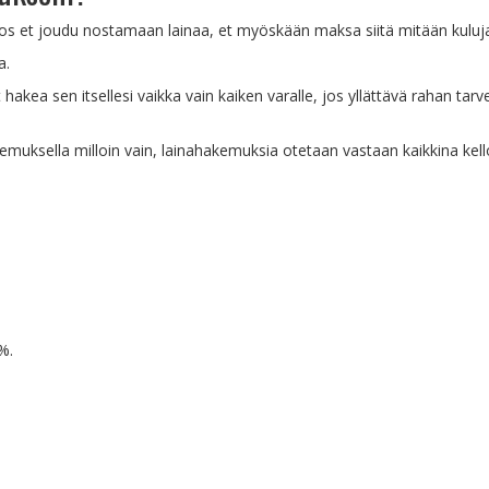
a, jos et joudu nostamaan lainaa, et myöskään maksa siitä mitään kuluj
a.
akea sen itsellesi vaikka vain kaiken varalle, jos yllättävä rahan tarv
kemuksella milloin vain, lainahakemuksia otetaan vastaan kaikkina kel
%.