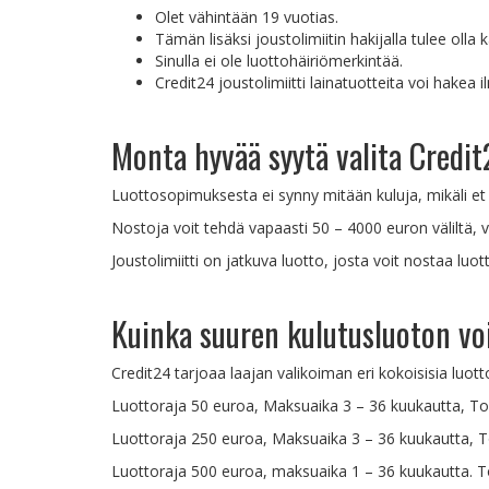
Olet vähintään 19 vuotias.
Tämän lisäksi joustolimiitin hakijalla tulee ol
Sinulla ei ole luottohäiriömerkintää.
Credit24 joustolimiitti lainatuotteita voi hake
Monta hyvää syytä valita Credi
Luottosopimuksesta ei synny mitään kuluja, mikäli et 
Nostoja voit tehdä vapaasti 50 – 4000 euron väliltä, v
Joustolimiitti on jatkuva luotto, josta voit nostaa luo
Kuinka suuren kulutusluoton vo
Credit24 tarjoaa laajan valikoiman eri kokoisisia luotto
Luottoraja 50 euroa, Maksuaika 3 – 36 kuukautta, T
Luottoraja 250 euroa, Maksuaika 3 – 36 kuukautta, 
Luottoraja 500 euroa, maksuaika 1 – 36 kuukautta. T