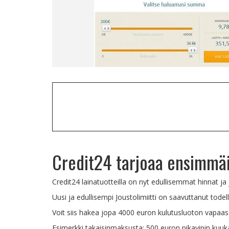
Credit24 tarjoaa ensimmäi
Credit24 lainatuotteilla on nyt edullisemmat hinnat ja
Uusi ja edullisempi Joustolimiitti on saavuttanut tode
Voit siis hakea jopa 4000 euron kulutusluoton vapaaseen
Esimerkki takaisinmaksusta: 500 euron pikavipin kuuk