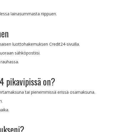
dessa lainasummasta riippuen.
nen
lmaisen luottohakemuksen Credit24-sivuilla.
uoraan sähköpostiisi.
 rauhassa.
4 pikavipissä on?
 kertamaksuna tai pienemmissä erissä osamaksuna.
n.
aika.
mukseni?