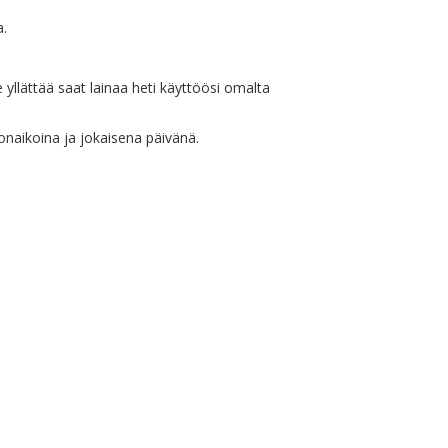
a.
e yllättää saat lainaa heti käyttöösi omalta
lonaikoina ja jokaisena päivänä.