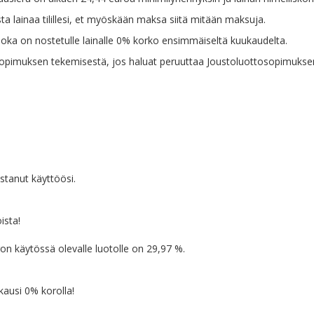
sta lainaa tilillesi, et myöskään maksa siitä mitään maksuja.
joka on nostetulle lainalle 0% korko ensimmäiseltä kuukaudelta.
 sopimuksen tekemisestä, jos haluat peruuttaa Joustoluottosopimukse
stanut käyttöösi.
ista!
n käytössä olevalle luotolle on 29,97 %.
kausi 0% korolla!